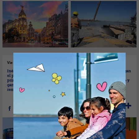
Vie
24/04/2026
Vie
24/04/2026
Inédito: Banco Macro compró
McDonald´s y El Chavo llegan
el primer lote de soja (es la
a la Feria del Libro (con
primera entidad financiera
espacios de lectura en vivo y
ganadora del tradicional
zona infantil)
remate)