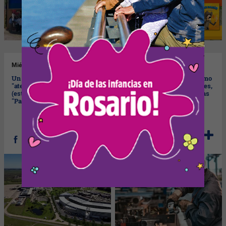
Mié
22/04/2026
Lun
20/04/2026
Un hotel con 90 habitaciones
Las Pymes llevan su reclamo
"aterriza" frente al aeropuerto
a la Cámara (mañana, martes,
(estará dentro del complejo
con diputados de Provincias
"Pasea")
Unidas)