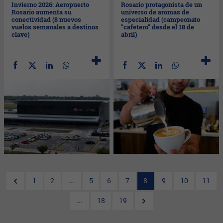
Invierno 2026: Aeropuerto
Rosario protagonista de un
Rosario aumenta su
universo de aromas de
conectividad (8 nuevos
especialidad (campeonato
vuelos semanales a destinos
"cafetero" desde el 18 de
clave)
abril)
1
2
...
5
6
7
8
9
10
11
...
18
19