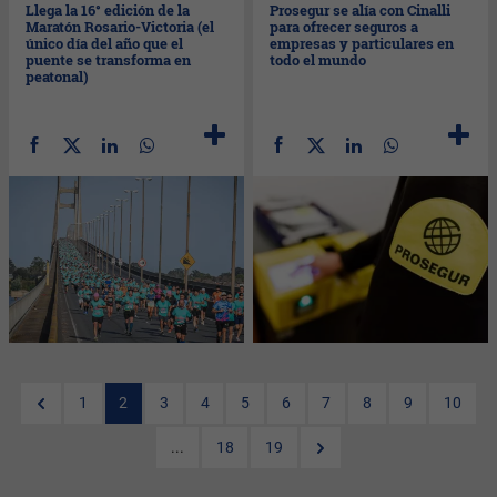
Llega la 16° edición de la
Prosegur se alía con Cinalli
Maratón Rosario-Victoria (el
para ofrecer seguros a
único día del año que el
empresas y particulares en
puente se transforma en
todo el mundo
peatonal)
1
2
3
4
5
6
7
8
9
10
...
18
19