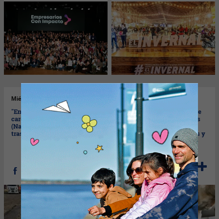
Mié
22/07/2026
Mar
21/07/2026
"En horas..." Santa Fe se hace
Tambo: la baja del precio de
cargo de reparar la A012
la leche presiona los costos
(Nación firmó el acuerdo de
(alzas en alimento
traspaso de la arteria)
balanceado, maíz, pasturas y
sueldos)