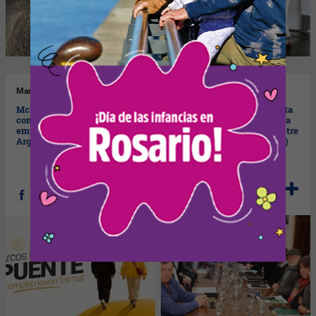
Mar
21/07/2026
Mar
21/07/2026
McDonald’s refuerza su rol
Paritaria estatal: hubo oferta
como puerta de entrada al
"razonable" (subas de hasta
empleo joven formal en
15,5 % para segundo semestre
Argentina
con mínimos garantizados)