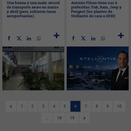
Una buena y una mala: récord
Antonio Filosa tiene sus 4
de transporte aéreo en marzo
preferidas: Fiat, Ram, Jeep y
y abril (pero, subieron tasas
Peugeot (los plantes de
aeroportuarias)
Stellantis de cara a 2030)
1
2
3
4
5
6
7
8
9
10
...
18
19