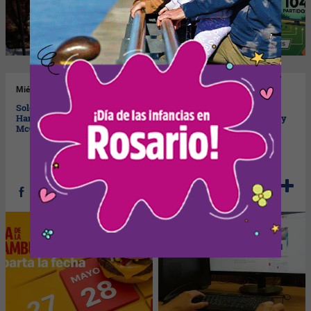
Mié
27/05/2026
Mar
26/05/2026
Solo por hoy (en el Día de la
Cómo pagar deudas
Hamburguesa) 2 x 1 en
tributarias con 0% interés (y
McCombos seleccionados
hasta en 36 cuotas)