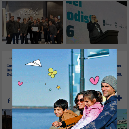
Jue
28/05/2026
Mié
27/05/2026
Costillar, estaca y fuegos: ya
El Mundial tiene 104 partidos
inscriben para el concurso
y con Flow los podés ver a
Del día de la Bandera
todos (TyC tiene 50, Telefé 30,
Disney 30 y la TVP solo
Argentina)