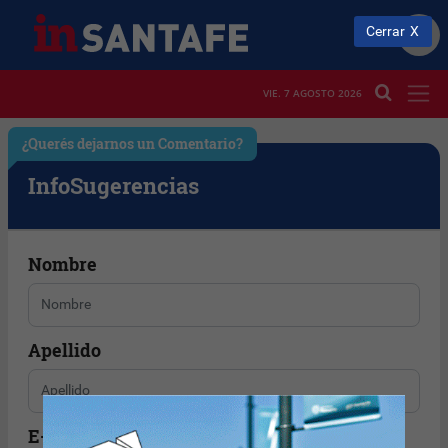
Cerrar
VIE. 7 AGOSTO 2026
¿Querés dejarnos un Comentario?
Info
Sugerencias
Nombre
Apellido
E-mail