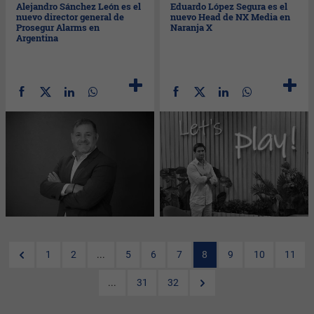
Alejandro Sánchez León es el
Eduardo López Segura es el
nuevo director general de
nuevo Head de NX Media en
Prosegur Alarms en
Naranja X
Argentina
1
2
...
5
6
7
8
9
10
11
...
31
32