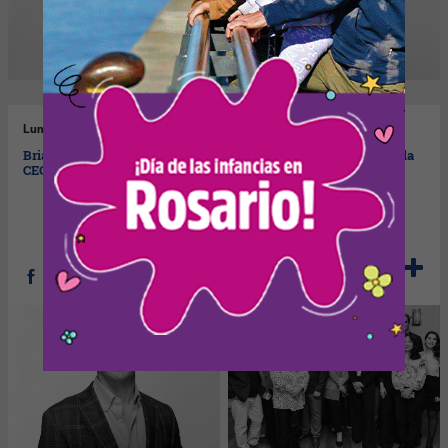
Lun
04/08/2025
Mar
29/07/2025
Brian Gleason es el nuevo
Lucila Maldonado asumió la
CEO global de Seedtag
presidencia del Consejo
Profesional de Relaciones
Públicas