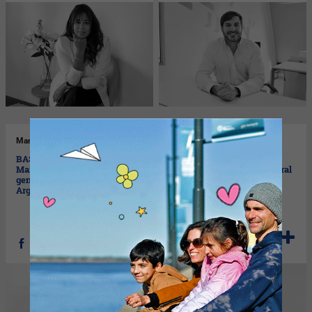
Mar
12/08/2025
Mar
05/08/2025
BASF designa a Matías Guido
Sergio Martín Mengoni
Martin como nuevo director
asume como director general
general y financiero en
de Total Austral y Country
Argentina
Chair de TotalEnergies en
Argentina