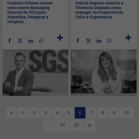
Federico Schroer asume
Galicia Seguros nombra a
como nuevo Managing
Florencia Giannini como
Director de SGS para
manager de Propuesta de
Argentina, Paraguay y
Valor y Experiencia
Uruguay
1
2
3
4
5
6
7
8
9
10
...
31
32