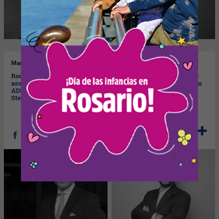
Mar
11/11/2025
Vie
24/10/2025
Rodrigo Pérez Graziano
Mattia Iannone es el nuevo
asume la presidencia de
P&O Head para South Latam
ADEFA (otro hombre de
de Mars
Stellantis al frente)