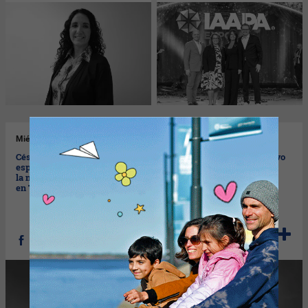
Mié
26/11/2025
Jue
20/11/2025
César Romero es el nuevo
Henrique Striker es el nuevo
especialista en seguridad en
presidente de AkzoNobel
la nube para América Latina
Argentina
en Tenable