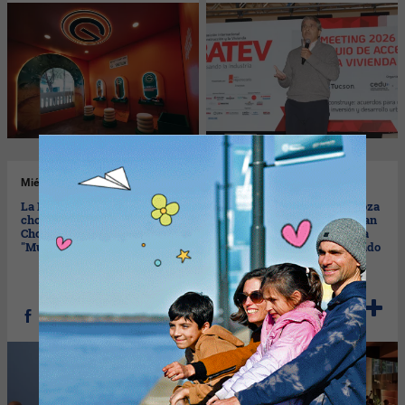
Mié
24/06/2026
Mar
23/06/2026
La Rural se viste de
Fusión de regiones: Mendoza
chocolate: Llega La
y la Patagonia se encuentran
Chocolaterie 2026 en modo
en una nueva edición de La
"Mundial"
Mesa Compartida de Bravado