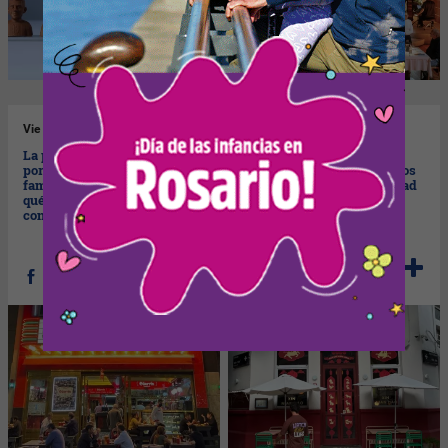
Vie
19/06/2026
Mié
17/06/2026
La paradoja de la pizza
Koko Bao Bar: el fenómeno
porteña (y de la fila más
que instaló el bao en Buenos
famosa de Buenos Aires): por
Aires consolida su identidad
qué Güerrin crece mientras el
urbana y expande su
consumo masivo se retrae
propuesta