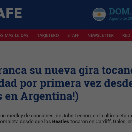
DOM.
Agosto de 2
AS MÁS LEÍDAS
TARJETERO
STAFF
NEWSLETTER
RED 
ranca su nueva gira tocan
idad por primera vez desd
s en Argentina!)
un medley de canciones, de John Lennon, en la última etapa
 completa desde que los
Beatles
tocaron en Cardiff, Gales, e