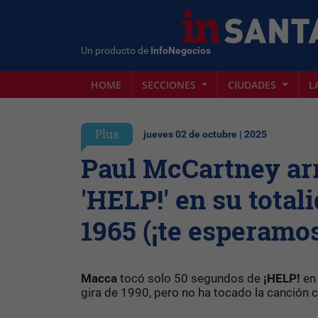
Un producto de
InfoNegocios
HOME
SECCIONES
CIUDADES
L
Plus
jueves 02 de octubre | 2025
Paul McCartney ar
'HELP!' en su total
1965 (¡te esperamo
Macca
tocó solo 50 segundos de
¡HELP!
en 
gira de 1990, pero no ha tocado la canción