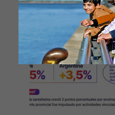
Santa Fe saca pecho "más arriba 
media nacional" (creció por enc
reforzó su peso en la economía
argentina)