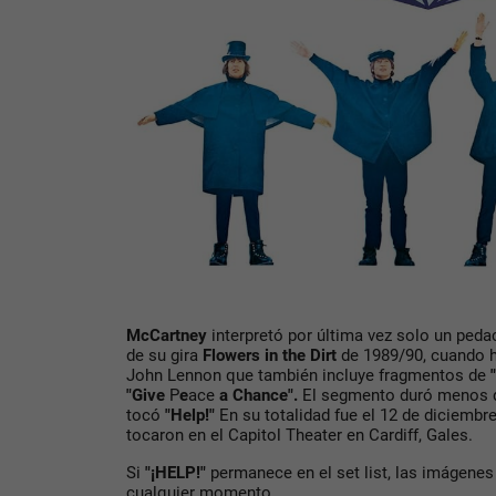
McCartney
interpretó por última vez solo un peda
de su gira
Flowers in the Dirt
de 1989/90, cuando h
John Lennon que también incluye fragmentos de
"Give
P
e
ace
a
Chance".
El segmento duró menos d
tocó
"Help!"
En su totalidad fue el 12 de diciembr
tocaron en el Capitol Theater en Cardiff, Gales.
Si
"¡HELP!"
permanece en el set list, las imágenes
cualquier momento.