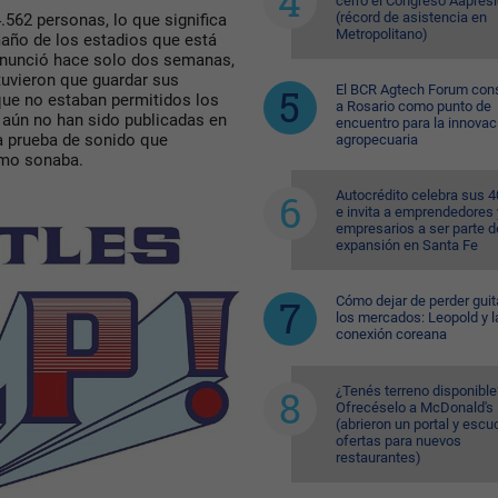
cerró el Congreso Aapres
(récord de asistencia en
.562 personas, lo que significa
Metropolitano)
año de los estadios que está
 anunció hace solo dos semanas,
tuvieron que guardar sus
El BCR Agtech Forum con
ue no estaban permitidos los
a Rosario como punto de
aún no han sido publicadas en
encuentro para la innovac
a prueba de sonido que
agropecuaria
ómo sonaba.
Autocrédito celebra sus 
e invita a emprendedores 
empresarios a ser parte d
expansión en Santa Fe
Cómo dejar de perder guit
los mercados: Leopold y l
conexión coreana
¿Tenés terreno disponible
Ofrecéselo a McDonald's
(abrieron un portal y esc
ofertas para nuevos
restaurantes)