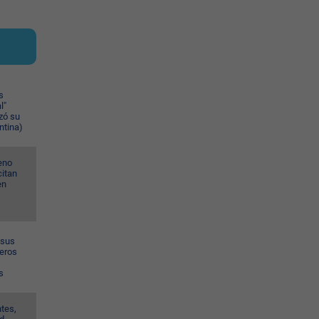
s
l"
zó su
ntina)
eno
citan
en
 sus
meros
s
tes,