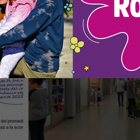
de la
Un paseo comercial en pleno cora
ima y
del aeropuerto (licitan 11 locales,
abren sobres en agosto y adjudica
en setiembre)