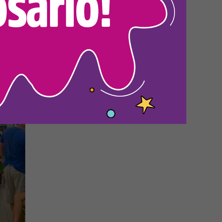
zón
n