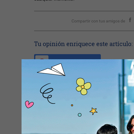
Compartir con tus amigos de
Tu opinión enriquece este artículo:
Ingresar con Google
Te puede interesar:
Nota Principal