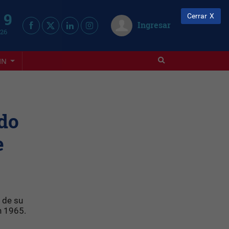
 9
Cerrar
Ingresar
026
IN
do
e
 de su
n 1965.