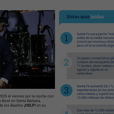
Notas más
leídas
Santa Fe saca pecho "má
arriba de la media naciona
(creció por encima y refor
peso en la economía arge
Un paseo comercial en pl
corazón del aeropuerto (li
11 locales, abren sobres 
agosto y adjudican en
setiembre)
Santa Fe aumentó 28,1 %
exportaciones en los pri
cinco meses y superó los
025 el viernes por la noche con
13.500 millones de dólare
a Bowl en Santa Bárbara,
de los Beatles
¡HELP!
en su
Con más de 12.500 visitan