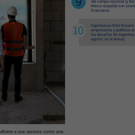
del campo nacional (y Ba
Macro respalda con asist
financiera)
Experiencia IDEA Rosario:
empresarios y políticos a
los desafíos de Argentina
agosto, en la Bolsa)
 adhiere a sus vecinos como una