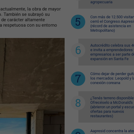
agropecuaria
, actualmente,
la obra de mayor
o. También se subrayó su
Con más de 12.500 visitan
o de carácter
altamente
cerró el Congreso Aapres
ra respetuosa con su entorno
(récord de asistencia en
Metropolitano)
Autocrédito celebra sus 
e invita a emprendedores 
empresarios a ser parte d
expansión en Santa Fe
Cómo dejar de perder guit
los mercados: Leopold y l
conexión coreana
¿Tenés terreno disponible
Ofrecéselo a McDonald's
(abrieron un portal y esc
ofertas para nuevos
restaurantes)
Aapresid concentra la ate