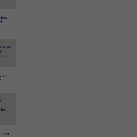
tes,
id
40 años
y
e su
a en
a
?
uchan
nción