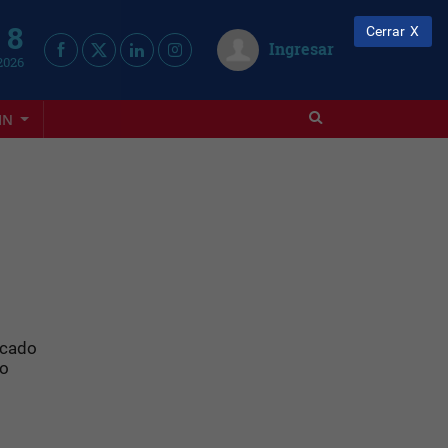
 8
Cerrar
Ingresar
2026
IN
icado
to