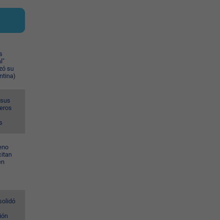
s
l"
zó su
ntina)
 sus
meros
s
eno
citan
en
solidó
ión