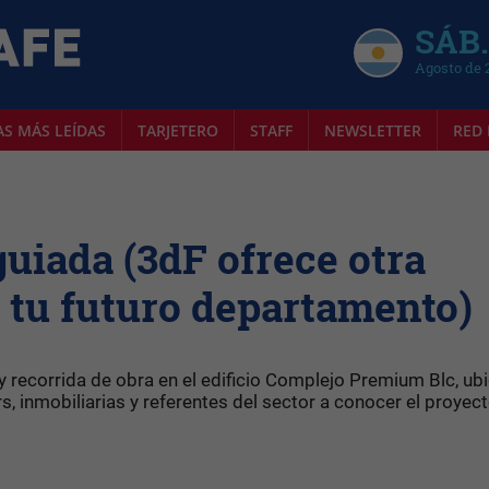
SÁB.
Agosto de 
AS MÁS LEÍDAS
TARJETERO
STAFF
NEWSLETTER
RED 
guiada (3dF ofrece otra
 tu futuro departamento)
y recorrida de obra en el edificio Complejo Premium Blc, ub
rs, inmobiliarias y referentes del sector a conocer el proyec