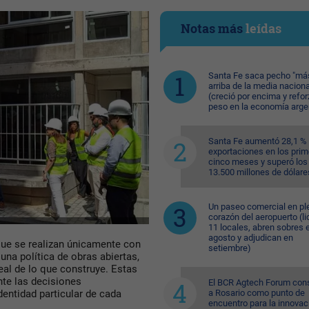
Notas más
leídas
Santa Fe saca pecho "má
arriba de la media naciona
(creció por encima y refor
peso en la economía arge
Santa Fe aumentó 28,1 %
exportaciones en los pri
cinco meses y superó los
13.500 millones de dólare
Un paseo comercial en pl
corazón del aeropuerto (li
11 locales, abren sobres 
agosto y adjudican en
que se realizan únicamente con
setiembre)
 una política de
obras abiertas
,
eal
de lo que construye. Estas
te las decisiones
El BCR Agtech Forum con
a Rosario como punto de
dentidad particular de cada
encuentro para la innovac