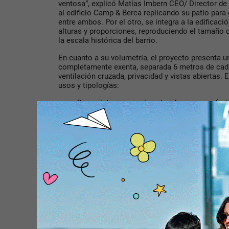
ventosa”, explicó Matías Imbern CEO/ Director de
al edificio Camp & Berca replicando su patio para
entre ambos. Por el otro, se integra a la edificac
alturas y proporciones, reproduciendo el tamaño d
la escala histórica del barrio.
En cuanto a su volumetría, el proyecto presenta 
completamente exenta
, separada 6 metros de cad
ventilación cruzada, privacidad y vistas abiertas.
usos y tipologías:
·
Casas internas en el centro de manzana
(uni
·
Un basamento comercial y de oficinas
con f
·
Más de 40 viviendas
a partir del cuarto piso.
·
Un piso de amenities
en nivel 3 como espaci
·
Una piscina panorámica en el piso 20
, con v
como punto cúlmine del edificio.