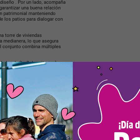
 diseño . Por un lado, acompaña
 garantizar una buena relación
ión patrimonial manteniendo
e los patios para dialogar con
una
torre de viviendas
a medianera, lo que asegura
 El conjunto combina múltiples
dades de 2 y 3 dormitorios).
uncionamiento independiente.
o de transición.
ista abierta a toda la ciudad