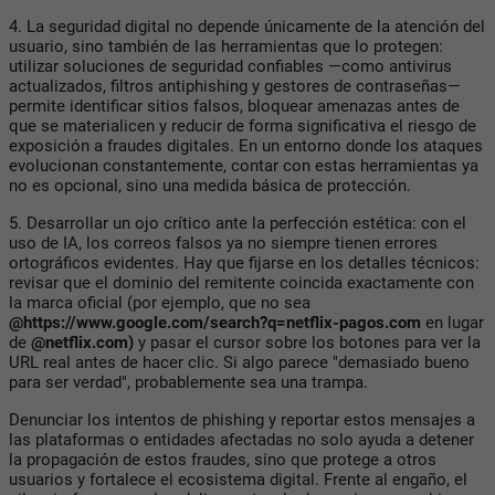
4. La seguridad digital no depende únicamente de la atención del
usuario, sino también de las herramientas que lo protegen:
utilizar soluciones de seguridad confiables —como antivirus
actualizados, filtros antiphishing y gestores de contraseñas—
permite identificar sitios falsos, bloquear amenazas antes de
que se materialicen y reducir de forma significativa el riesgo de
exposición a fraudes digitales. En un entorno donde los ataques
evolucionan constantemente, contar con estas herramientas ya
no es opcional, sino una medida básica de protección.
5. Desarrollar un ojo crítico ante la perfección estética: con el
uso de IA, los correos falsos ya no siempre tienen errores
ortográficos evidentes. Hay que fijarse en los detalles técnicos:
revisar que el dominio del remitente coincida exactamente con
la marca oficial (por ejemplo, que no sea
@https://www.google.com/search?q=netflix-pagos.com
en lugar
de
@netflix.com)
y pasar el cursor sobre los botones para ver la
URL real antes de hacer clic. Si algo parece "demasiado bueno
para ser verdad", probablemente sea una trampa.
Denunciar los intentos de phishing y reportar estos mensajes a
las plataformas o entidades afectadas no solo ayuda a detener
la propagación de estos fraudes, sino que protege a otros
usuarios y fortalece el ecosistema digital. Frente al engaño, el