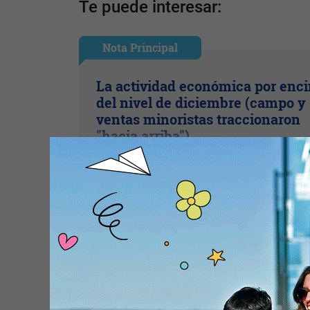
Te puede interesar:
Nota Principal
La actividad económica por enc
del nivel de diciembre (campo y
ventas minoristas traccionaron
"hacia arriba")