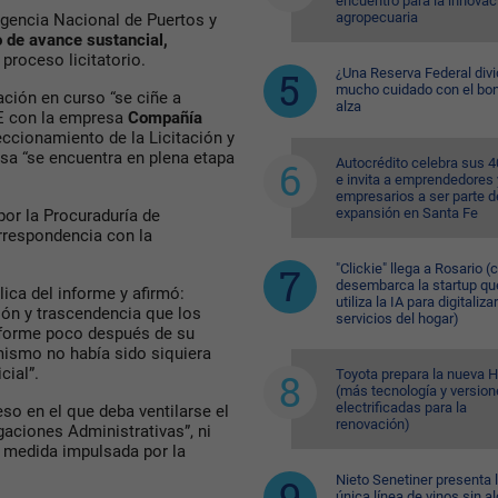
encuentro para la innovac
agropecuaria
Agencia Nacional de Puertos y
 de avance sustancial,
 proceso licitatorio.
¿Una Reserva Federal divi
mucho cuidado con el bon
ación en curso “se ciñe a
alza
SE con la empresa
Compañía
eccionamiento de la Licitación y
usa “se encuentra en plena etapa
Autocrédito celebra sus 
e invita a emprendedores 
empresarios a ser parte d
expansión en Santa Fe
por la Procuraduría de
rrespondencia con la
"Clickie" llega a Rosario 
desembarca la startup qu
lica del informe y afirmó:
utiliza la IA para digitaliza
ión y trascendencia que los
servicios del hogar)
nforme poco después de su
ismo no había sido siquiera
cial”.
Toyota prepara la nueva H
(más tecnología y versio
electrificadas para la
so en el que deba ventilarse el
renovación)
gaciones Administrativas”, ni
 medida impulsada por la
Nieto Senetiner presenta 
única línea de vinos sin a