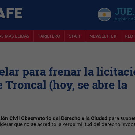
JUE.
Agosto de 
AS MÁS LEÍDAS
TARJETERO
STAFF
NEWSLETTER
RED 
ar para frenar la licitac
 Troncal (hoy, se abre la
ión Civil Observatorio del Derecho a la Ciudad
para suspen
iderar que no se acreditó la verosimilitud del derecho invo