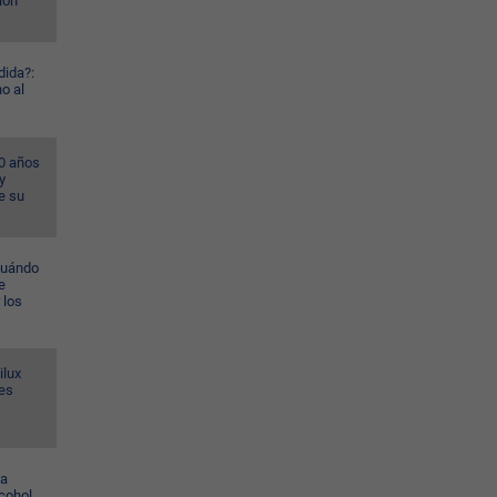
ión
dida?:
o al
40 años
y
e su
(cuándo
e
r los
ilux
nes
la
lcohol