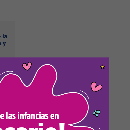
 la
a y