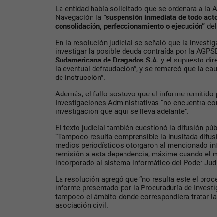
La entidad había solicitado que se ordenara a la 
Navegación la
“suspensión inmediata de todo acto
consolidación, perfeccionamiento o ejecución”
del
En la resolución judicial se señaló que la investig
investigar la posible deuda contraída por la AGP
Sudamericana de Dragados S.A.
y el supuesto dir
la eventual defraudación”, y se remarcó que la ca
de instrucción”.
Además, el fallo sostuvo que el informe remitido 
Investigaciones Administrativas “no encuentra co
investigación que aquí se lleva adelante”.
El texto judicial también cuestionó la difusión púb
“Tampoco resulta comprensible la inusitada difus
medios periodísticos otorgaron al mencionado i
remisión a esta dependencia, máxime cuando el m
incorporado al sistema informático del Poder Judi
La resolución agregó que “no resulta este el proce
informe presentado por la Procuraduría de Investi
tampoco el ámbito donde correspondiera tratar la
asociación civil.