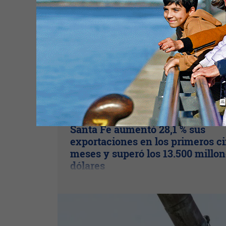
Plus
Santa Fe aumentó 28,1 % sus
exportaciones en los primeros c
meses y superó los 13.500 millon
dólares