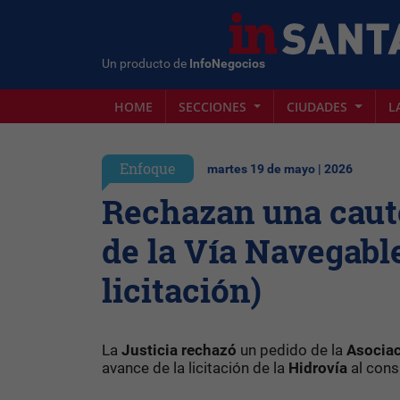
Un producto de
InfoNegocios
HOME
SECCIONES
CIUDADES
L
Enfoque
martes 19 de mayo | 2026
Rechazan una cautel
de la Vía Navegable
licitación)
La
Justicia rechazó
un pedido de la
Asociac
avance de la licitación de la
Hidrovía
al cons