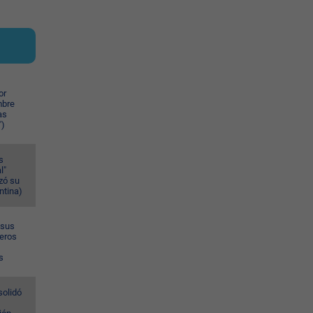
or
mbre
as
")
s
l"
zó su
ntina)
 sus
meros
s
solidó