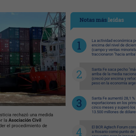
Notas más
leídas
La actividad económica p
encima del nivel de dicie
(campo y ventas minorist
traccionaron "hacia arriba
Santa Fe saca pecho "má
arriba de la media naciona
(creció por encima y refor
peso en la economía arge
Santa Fe aumentó 28,1 %
exportaciones en los pri
cinco meses y superó los
13.500 millones de dólare
sticia rechazó una medida
or la
Asociación Civil
er el procedimiento de
El BCR Agtech Forum con
a Rosario como punto de