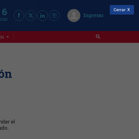
 6
Cerrar
Ingresar
2026
IN
ión
der el
cado.