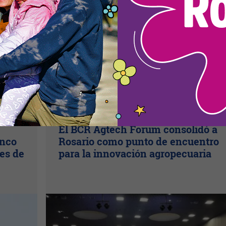
Nota Principal
El BCR Agtech Forum consolidó a
inco
Rosario como punto de encuentro
es de
para la innovación agropecuaria