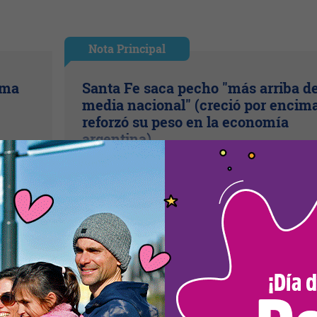
Nota Principal
ima
Santa Fe saca pecho "más arriba de
media nacional" (creció por encim
reforzó su peso en la economía
argentina)