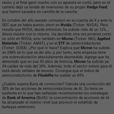
razón, y al final ganó mucho con su apuesta en corto, pero en el
camino dejó un tendal de inversores de su propio
Hedge Fund
que fueron sacados en camilla de la cancha.
En octubre del año pasado comunicó en su cuenta de X y ante la
SEC que se había puesto short en
Nvidia
(Ticker: NVDA). Pero
resulta que NVDA, desde entonces, ha subido más de un 12%...
Ahora insiste con lo mismo. Ha decidido otra vez ponerse corto
no sólo en NVDA, sino también en
Micron
(Ticker: MU),
Applied
Materials
(Ticker: AMAT), y en el
ETF
de semiconductores
(Ticker: SOXX). ¿Por qué lo hace? Explica que
Micron
ha subido
un 248% en lo que va del año, y, por tanto, esta empresa tiene
una sobrevaloración absolutamente desmedida. Agrega que ha
detectado que en sus 42 años de historia,
Micron
ha sufrido ya
34 caídas de más del 30%. Además, todo el sector entero para él
está dando señales de exceso. Consigna que el índice de
semiconductores de
Filadelfia
ha subido un 65%.
¿Cuánto espera Burry de corrección? Calcula una corrección del
30% de las acciones de semiconductores de AI. Su tesis se
sustenta en lo que han señalado recientemente los estrategas
de
Bank of America
(BofA): la concentración de acciones de AI
ha alcanzado el mismo nivel que provocó el estallido de
burbujas anteriores.