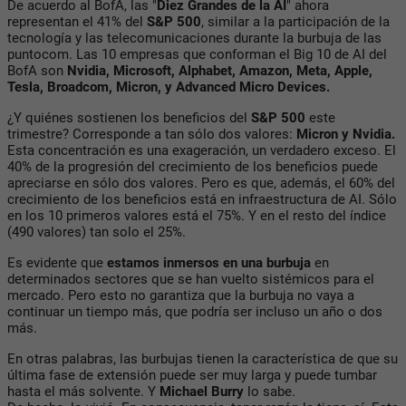
De acuerdo al BofA, las "
Diez Grandes de la AI
" ahora
representan el 41% del
S&P 500
, similar a la participación de la
tecnología y las telecomunicaciones durante la burbuja de las
puntocom. Las 10 empresas que conforman el Big 10 de AI del
BofA son
Nvidia, Microsoft, Alphabet, Amazon, Meta, Apple,
Tesla, Broadcom, Micron, y Advanced Micro Devices.
¿Y quiénes sostienen los beneficios del
S&P 500
este
trimestre? Corresponde a tan sólo dos valores:
Micron y Nvidia.
Esta concentración es una exageración, un verdadero exceso. El
40% de la progresión del crecimiento de los beneficios puede
apreciarse en sólo dos valores. Pero es que, además, el 60% del
crecimiento de los beneficios está en infraestructura de AI. Sólo
en los 10 primeros valores está el 75%. Y en el resto del índice
(490 valores) tan solo el 25%.
Es evidente que
estamos inmersos en una burbuja
en
determinados sectores que se han vuelto sistémicos para el
mercado. Pero esto no garantiza que la burbuja no vaya a
continuar un tiempo más, que podría ser incluso un año o dos
más.
En otras palabras, las burbujas tienen la característica de que su
última fase de extensión puede ser muy larga y puede tumbar
hasta el más solvente. Y
Michael Burry
lo sabe.