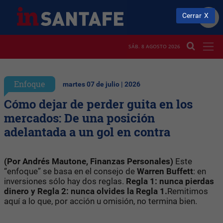
Cerrar
SÁB. 8 AGOSTO 2026
Enfoque
martes 07 de julio | 2026
Cómo dejar de perder guita en los
mercados: De una posición
adelantada a un gol en contra
(Por Andrés Mautone, Finanzas Personales)
Este
“enfoque” se basa en el consejo de
Warren Buffett
: en
inversiones sólo hay dos reglas.
Regla 1:
nunca pierdas
dinero y Regla 2: nunca olvides la Regla 1.
Remitimos
aquí a lo que, por acción u omisión, no termina bien.