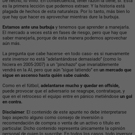
De hecho, lo vivió. En consecuencia, tener razón la tiene, sí. Esta
es la primera lección que podemos extraer. Y la historia está
plagada de hechos de esta naturaleza. Por lo tanto, más bien lo
que hay que hacer es aprovechar mientras dure la burbuja.
Estamos ante una burbuja
y tenemos que aprender a manejarla.
El mercado a veces está en fases de riesgo, pero que hay que
saber manejarla, porque de esta manera podemos aprovechar
aún más.
La pregunta que cabe hacerse -en todo caso- es si nuevamente
este inversor no está “adelantándose demasiado” (como lo
hiciera en 2005-2007) a un “pinchazo” que invariablemente
vendrá en la AI, pero que aún “sigue latiendo” en
un mercado que
sigue en ascenso hasta quién sabe cuándo.
Como en el fútbol,
adelantarse mucho y quedar en offside,
puede provocar que el adversario se reagrupe, contrataque, y
que en el retroceso el equipo entre en pánico metiéndose
un gol
en contra.
Disclaimer
: El contenido de este apunte no debe interpretarse
bajo aspecto alguno como consejo de inversión o
recomendación de compra o venta de un activo o título en
particular. Dicho contenido representa únicamente la opinión
personal de quien lo suscribe. En todos los casos, todo inversor