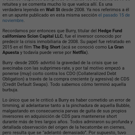
retuitea y se comenta mucho lo que vuelca allí. Es una
verdadera leyenda en
Wall St
desde 2008. Ya nos referimos a él
en un apunte publicado en esta misma sección
el pasado 15 de
noviembre
.
Recordamos por entonces que Burry, titular del
Hedge Fund
californiano Scion Capital LLC
, fue el inversor conocido por
predecir la crisis inmobiliaria de 2008. Su papel fue retratado en
2015 en el film
The Big Short
(acá se conoció como
La Gran
Apuesta
y todavía puede verse por
Netflix
).
Burry -desde 2005- advirtió la gravedad de la crisis que se
avecinaba con las subprimes-rate, y por tal motivo empezó a
ponerse (muy) corto contra los CDO (Collateralized Debt
Obligation) a través de la compra creciente (y agresiva) de CDS
(Credit Default Swaps). Todo sabemos cómo terminó aquella
burbuja.
Lo único que se le criticó a Burry es haber cometido un error de
timming, al adelantarse tanto a la pinchadura de aquella Bubble,
malgastando en consecuencia parvas de guita de sus propios
inversores en adquisición de CDS para mantenerse short
durante más de tres largos años. Todos admiraron su profunda y
detallada observación del origen de la hecatombe en ciernes,
pero resulta que se “adelantó demasiado”. Por supuesto, tuvo