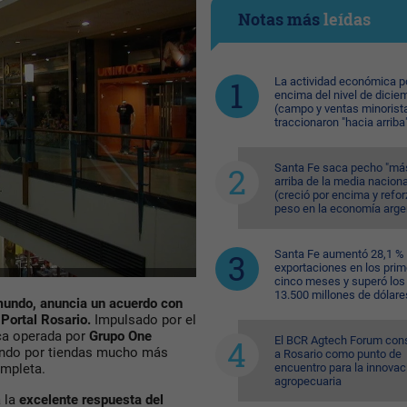
Notas más
leídas
La actividad económica p
encima del nivel de dicie
(campo y ventas minorist
traccionaron "hacia arriba
Santa Fe saca pecho "má
arriba de la media naciona
(creció por encima y refor
peso en la economía arge
Santa Fe aumentó 28,1 %
exportaciones en los pri
cinco meses y superó los
13.500 millones de dólare
mundo, anuncia un acuerdo con
 Portal Rosario.
Impulsado por el
rca operada por
Grupo One
El BCR Agtech Forum con
ndo por tiendas mucho más
a Rosario como punto de
encuentro para la innovac
mpleta.
agropecuaria
a la
excelente respuesta del