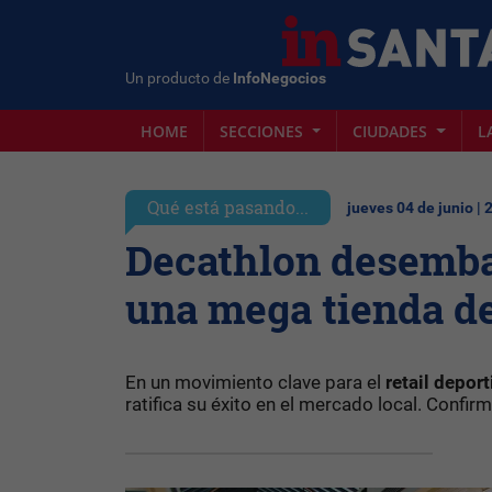
Un producto de
InfoNegocios
HOME
SECCIONES
CIUDADES
L
Qué está pasando...
jueves 04 de junio | 
Decathlon desembar
una mega tienda d
En un movimiento clave para el
retail depor
ratifica su éxito en el mercado local. Confi