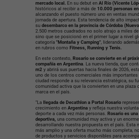
mercado local.
En su debut en
Al Río (Vicente Ló
históricos al recibir a más de
10.000 personas en
alcanzando el puesto número uno en ventas mundi
jornada de apertura. Esta tendencia de alto impac
su
desembarco en la provincia de Córdoba (Nuevo
2.500 metros cuadrados no solo atrajo a miles de 
sino que se posicionó en el primer lugar a nivel g
categoría
"Montaña y
Camping"
, liderando además
en rubros como
Fitness, Running y Tenis.
En este contexto,
Rosario se convierte en el próx
compañía
en Argentina
. La nueva tienda, que cont
m2
y abrirá sus puertas hacia finales de 2026, es
uno de los centros comerciales más importantes d
ciudad responde a su relevancia estratégica, su fu
comunidad activa que la convierten en una plaza cl
marca en el país.
“La
llegada de Decathlon a Portal Rosario
represe
crecimiento en
Argentina
y refleja nuestra volunt
deporte a cada vez más personas.
Rosario es una 
deportiva,
una comunidad muy activa y un enorme 
desarrollando nuestra propuesta en el país. Esta 
más amplio y una oferta mucho más completa, nos
de productos y servicios disponibles para acompa