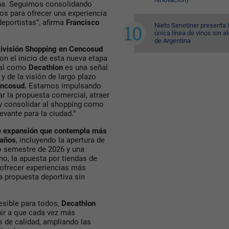
lina. Seguimos consolidando
os para ofrecer una experiencia
deportistas”, afirma
Francisco
Nieto Senetiner presenta 
única línea de vinos sin a
de Argentina
ivisión Shopping en Cencosud
 el inicio de esta nueva etapa
bal como
Decathlon
es una señal
y de la visión de largo plazo
ncosud.
Estamos impulsando
r la propuesta comercial, atraer
 y consolidar al shopping como
vante para la ciudad.”
e expansión que contempla más
 años
, incluyendo la apertura de
o semestre de 2026 y una
, la apuesta por tiendas de
 ofrecer experiencias más
 propuesta deportiva sin
esible para todos,
Decathlon
uir a que cada vez más
 de calidad, ampliando las