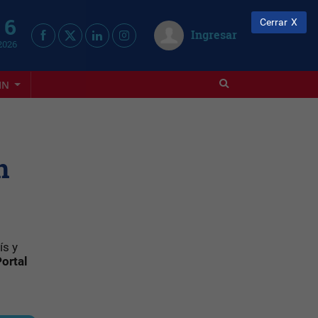
 6
Cerrar
Ingresar
2026
IN
n
ís y
ortal