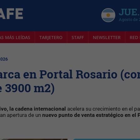
JUE.
Agosto de 
AS MÁS LEÍDAS
TARJETERO
STAFF
NEWSLETTER
RED 
2026
ca en Portal Rosario (co
e 3900 m2)
tivo, la cadena internacional
acelera su crecimiento en el pa
rman apertura de un
nuevo punto de venta estratégico en el P