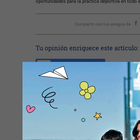
oportunidades para la práctica deportiva en todo e
Compartir con tus amigos de
Tu opinión enriquece este artículo:
Ingresar con Google
Te puede interesar:
Nota Principal