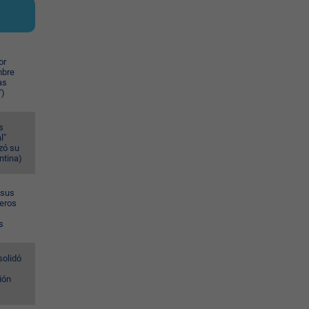
or
mbre
as
")
s
l"
zó su
ntina)
 sus
meros
s
solidó
ión