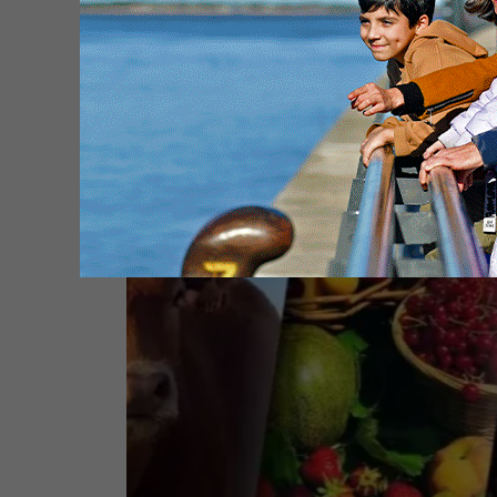
La actividad económica por enc
del nivel de diciembre (campo y
ventas minoristas traccionaron
"hacia arriba")