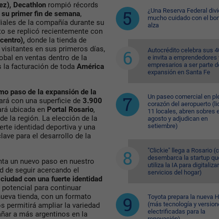
pez), Decathlon
rompió récords
¿Una Reserva Federal divi
 su primer fin de semana
,
mucho cuidado con el bon
ales de la compañía durante su
alza
to se replicó recientemente con
centro),
donde la tienda de
visitantes en sus primeros días,
Autocrédito celebra sus 
lobal en ventas dentro de la
e invita a emprendedores 
empresarios a ser parte d
 la facturación de toda
América
expansión en Santa Fe
imo paso de la expansión de la
Un paseo comercial en pl
ará con una superficie de
3.900
corazón del aeropuerto (li
tará ubicada en
Portal Rosario
,
11 locales, abren sobres 
e la región. La elección de la
agosto y adjudican en
setiembre)
erte identidad deportiva y una
ave para el desarrollo de la
"Clickie" llega a Rosario 
desembarca la startup qu
nta un nuevo paso en nuestro
utiliza la IA para digitaliza
ad de seguir acercando el
servicios del hogar)
ciudad con una fuerte identidad
potencial para continuar
nueva tienda, con un formato
Toyota prepara la nueva H
(más tecnología y versio
 permitirá ampliar la variedad
electrificadas para la
ñar a más argentinos en la
renovación)