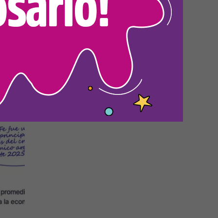
 la
a y