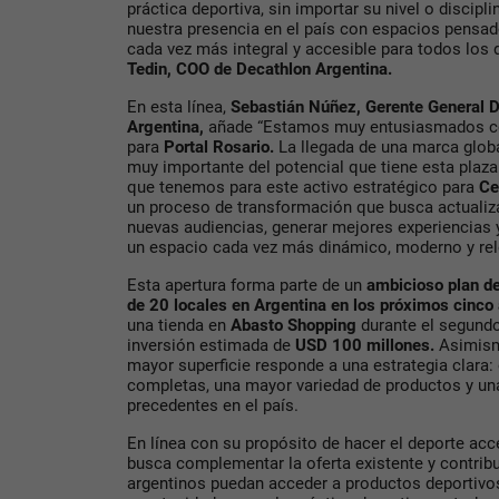
práctica deportiva, sin importar su nivel o discip
nuestra presencia en el país con espacios pensad
cada vez más integral y accesible para todos los 
Tedin, COO de Decathlon Argentina.
En esta línea,
Sebastián Núñez, Gerente General D
Argentina,
añade “Estamos muy entusiasmados con
para
Portal Rosario.
La llegada de una marca glo
muy importante del potencial que tiene esta plaza 
que tenemos para este activo estratégico para
Ce
un proceso de transformación que busca actualiza
nuevas audiencias, generar mejores experiencias
un espacio cada vez más dinámico, moderno y rele
Esta apertura forma parte de un
ambicioso plan d
de 20 locales en
Argentina en los próximos cinco
una tienda en
Abasto
Shopping
durante el segund
inversión estimada de
USD 100 millones.
Asimismo
mayor superficie responde a una estrategia clara:
completas, una mayor variedad de productos y una
precedentes en el país.
En línea con su propósito de hacer el deporte acc
busca complementar la oferta existente y contrib
argentinos puedan acceder a productos deportivos