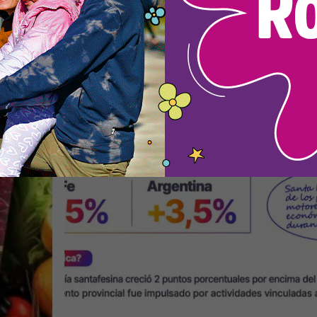
ima
Santa Fe saca pecho "más arriba de
media nacional" (creció por encim
reforzó su peso en la economía
argentina)