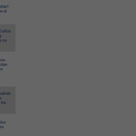
dida?:
o al
40 años
y
e su
eno
citan
en
(cuándo
e
r los
ilux
nes