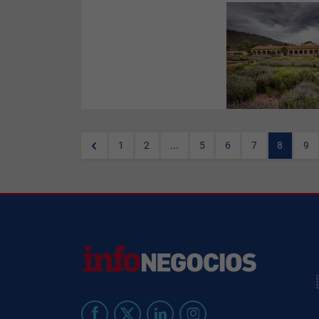
Bodega & Estancia Colomé
fue distinguida como la “Mejor
Propuesta de Enoturismo en
Bodega” en la categoría
Experiencias y Turismo
durante la primera edición de
los Premios Winexplorers,
celebrada el martes 29 de abril
en el Alvear Icon Hotel de
Puerto Madero. Una noche
histórica para la vitivinicultura
argentina, que reconoció lo
1
2
...
5
6
7
8
9
mejor del vino nacional.