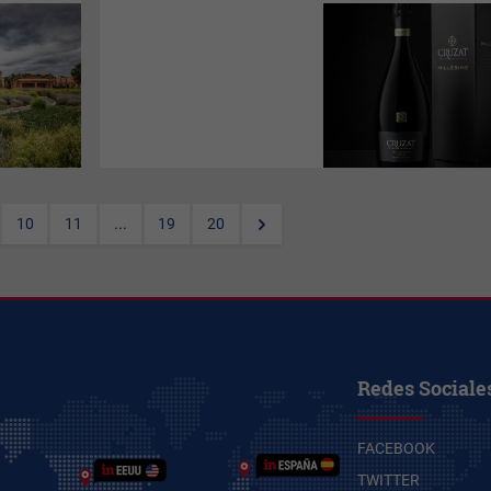
La nueva añada del ícono de
Bodega Cruzat
se alzó con el
premio al “mejor vino
espumoso” durante la primera
edición de los Premios
Winexplorers.
10
11
...
19
20
Redes Sociale
FACEBOOK
TWITTER