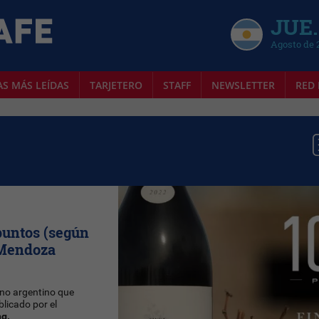
JUE.
Agosto de 
AS MÁS LEÍDAS
TARJETERO
STAFF
NEWSLETTER
RED 
puntos (según
 Mendoza
ino argentino que
blicado por el
ng.