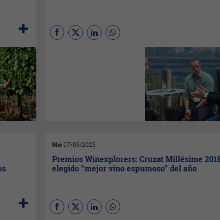
La provincia tuvo una
destacada presencia en Wine
South America, feria realizada
en Bento Gonçalves, conocida
como la capital del vino en
Brasil.
Mié
07/05/2025
Premios Winexplorers: Cruzat Millésime 201
os
elegido “mejor vino espumoso” del año