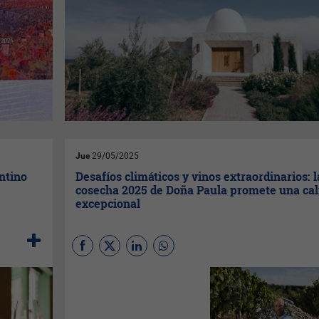
Jue
29/05/2025
entino
Desafíos climáticos y vinos extraordinarios: l
cosecha 2025 de Doña Paula promete una cal
excepcional
La vendimia 2025 llegó antes
de lo previsto, empujada por
un clima que desafió a
viticultores y enólogos. En