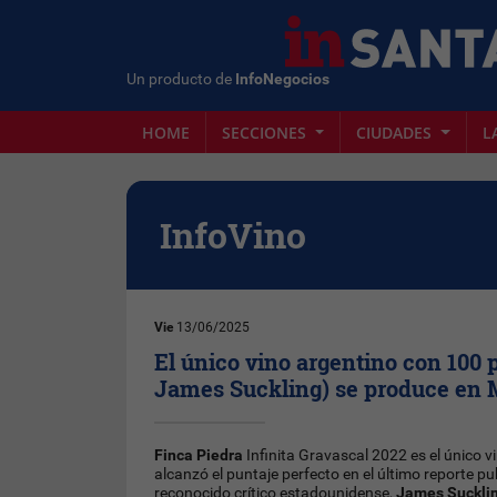
Un producto de
InfoNegocios
HOME
SECCIONES
CIUDADES
L
InfoVino
Vie
13/06/2025
El único vino argentino con 100 
James Suckling) se produce en
Finca Piedra
Infinita Gravascal 2022 es el único v
alcanzó el puntaje perfecto en el último reporte pu
reconocido crítico estadounidense,
James Suckli