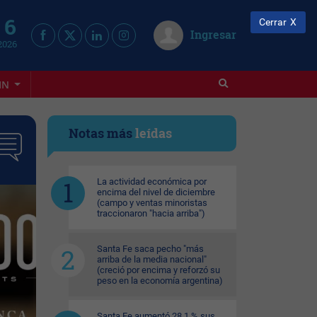
 6
Cerrar
Ingresar
2026
IN
Notas más
leídas
La actividad económica por
encima del nivel de diciembre
(campo y ventas minoristas
traccionaron "hacia arriba")
Santa Fe saca pecho "más
arriba de la media nacional"
(creció por encima y reforzó su
peso en la economía argentina)
Santa Fe aumentó 28,1 % sus