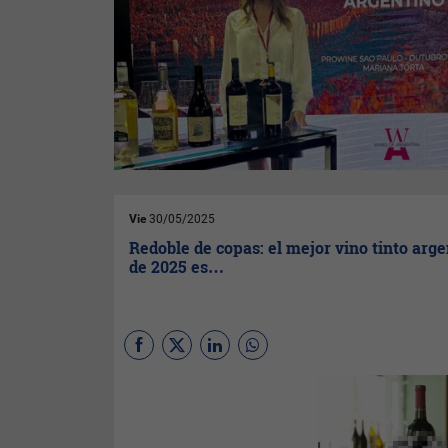
Vie
30/05/2025
Redoble de copas: el mejor vino tinto arg
de 2025 es…
Según el International Wine
Challenge (IWC), una de las
competiciones de vinos más
prestigiosas, exigentes y