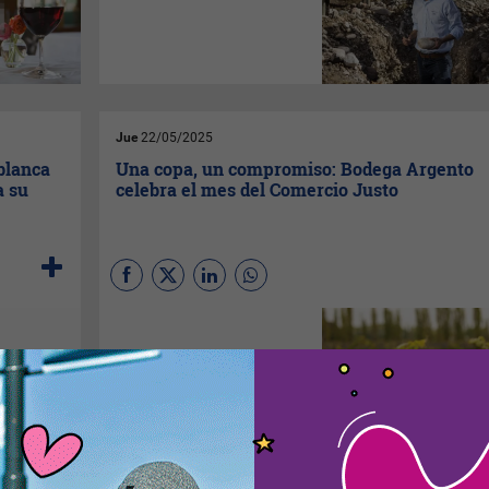
medio de temperaturas
extremas y lluvias fuera de
temporada,
Doña Paula
logró
transformar la adversidad en
oportunidad.
Jue
22/05/2025
 blanca
Una copa, un compromiso: Bodega Argento
a su
celebra el mes del Comercio Justo
Los vinos de
Bodega Argento
con sello
Fairtrade
se
comercializan en los
principales mercados del
mundo, beneficiando a más de
3500 personas a través de
más de 25 proyectos
comunitarios.