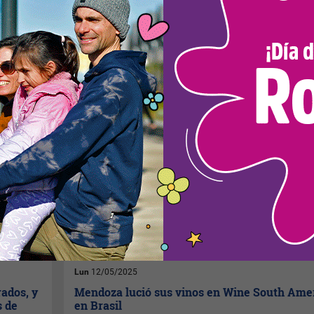
Mar
20/05/2025
 Del Fin
Día del Chardonnay: dos vinos que reflejan la
frescura y elegancia de Mendoza
Desde
Bodega Kaiken
proponen celebrar a la “reina
de las blancas” con dos
estilos bien definidos: el
fresco y descontracturado
Desbandado, y el clásico y
elegante Ultra. Ambos: 100%
Chardonnay.
Lun
12/05/2025
rados, y
Mendoza lució sus vinos en Wine South Ame
s de
en Brasil