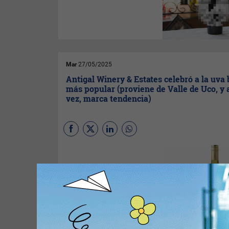
reconocidas a nivel mundial, el
mejor vino tinto argentino 2025
pertenece a Huentala Wines,
la joven multipremiada bodega
perteneciente al Grupo
Huentala de Mendoza,
Argentina.
Mar
27/05/2025
Antigal Winery & Estates celebró a la uva
más popular (proviene de Valle de Uco, y 
vez, marca tendencia)
Antigal Winery & Estates
unos
de los primeros
establecimientos vitivinícolas
de Argentina y ganadora del
premio Wine Stars Awards
2023 como mejor bodega del
nuevo mundo, celebra el Día
internacional de Chardonnay.
Esta fecha rinde homenaje a
una de las variedades más