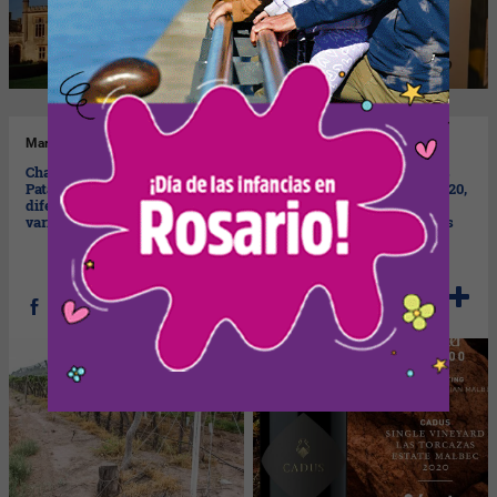
Mar
21/05/2024
Vie
17/05/2024
Chardonnay: de Mendoza a la
Cadus Single Vineyard Las
Patagonia (dos bodegas muy
Torcazas Estate Malbec 2020,
diferentes proponen esta
reconocido por Decanter
variedad para celebrar su día)
como uno de los 10 mejores
Malbec de Argentina