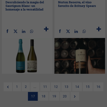
Descubriendo la magia del
Norton Reserva, el vino
Sauvignon Blanc: un
favorito de Britney Spears
homenaje a la versatilidad
1
2
...
11
12
13
14
15
16
17
18
19
20