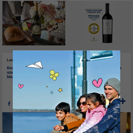
Lun
27/05/2024
Jue
23/05/2024
Bodega Viñalba y Bath Rugby
Chardonnay, la cepa blanca
unen fuerzas para llevar el
que conquista al mundo
Malbec argentino a Inglaterra
celebra su día