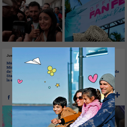
Jue
30/04/2026
Jue
30/04/2026
Más de 35 activaciones en
¿Por qué las marcas que
Miami y más de una docena
tienen éxito cada vez
de vips en el Hard Rock
invierten más en ser parte de
Stadium (la F1 da cátedra de
las experiencias reales que
la experiencia de marca)
se viralizan?