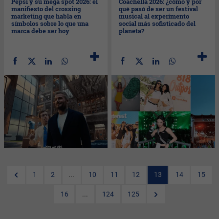
Pepsi y su mega spot 2026: el
Coachella 2026: ¿cómo y por
manifiesto del crossing
qué pasó de ser un festival
marketing que habla en
musical al experimento
símbolos sobre lo que una
social más sofisticado del
marca debe ser hoy
planeta?
1
2
...
10
11
12
13
14
15
16
...
124
125