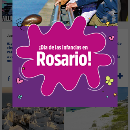
Jue
23/04/2026
Jue
23/04/2026
Alys Beach: asombrosa,
Rosemary Beach: lo mejor de
elegante y diferente (este
la costa italiana, pero en
verano 2026 tienes que venir
Florida (y si te pierdes de
a conocerla, y a disfrutar del
conocerla estás "FORI" de la
mundial)
copa)