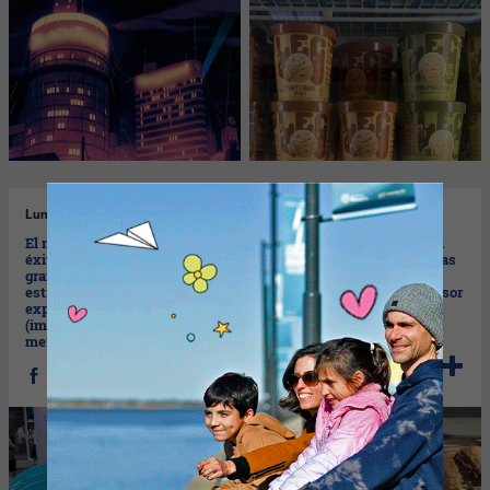
Lun
22/04/2024
Vie
19/04/2024
El nuevo Xiaomi SU7: un
El Malbec Argentino es tan
éxito de producto con
importante en Miami que las
grandes errores en la
garzas tienen su propia
estrategia comercial y en la
versión de su bodega sponsor
experiencia de compra
(ideal para celebrar en la
(imperdible lección de
semana de esta gran cepa)
mercadotecnia)