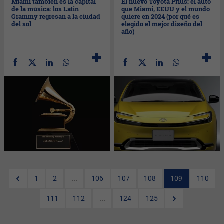
Miami también es la capital
El nuevo Toyota Prius: el auto
de la música: los Latin
que Miami, EEUU y el mundo
Grammy regresan a la ciudad
quiere en 2024 (por qué es
del sol
elegido el mejor diseño del
año)
1
2
...
106
107
108
109
110
111
112
...
124
125