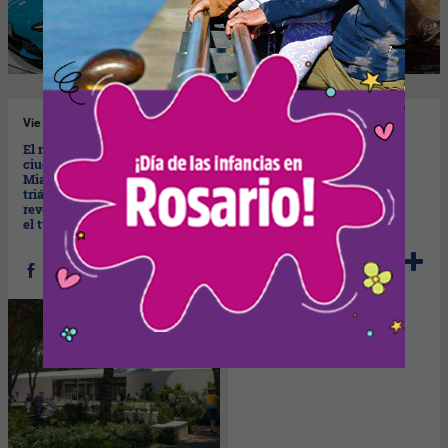
Vie
19/04/2024
Jue
18/04/2024
El nuevo local de Apple, la
Dónde disfrutar el Malbec
ciudad de Miami y el nuevo
Argentino en Miami (en su
Miami Worldcenter: un
semana de celebración)
triángulo sagrado que
revolucionará las compras y
el turismo