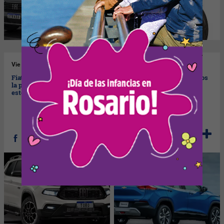
Vie
16/02/2024
Jue
15/02/2024
Fiat Toro: todos los precios de
Chevrolet Tracker: con estos
la pick-up compacta para
precios enfrenta febrero el
este mes
SUV