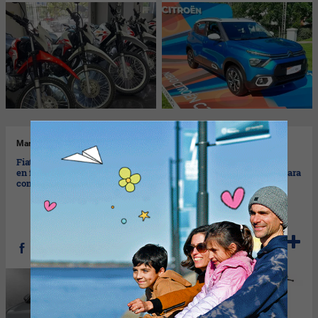
Mar
20/02/2024
Lun
19/02/2024
Fiat Strada: todos los precios
La sport Honda CB300F
en febrero de la pick-up
Twister tiene este precio para
compacta
febrero