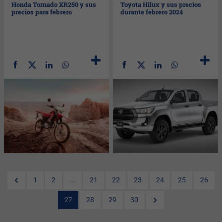
Honda Tornado XR250 y sus
Toyota Hilux y sus precios
precios para febrero
durante febrero 2024
1
2
...
21
22
23
24
25
26
27
28
29
30