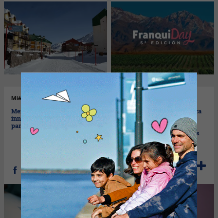
Mié
13/08/2025
Mar
12/08/2025
Mendoza, epicentro de la
Llega el Foro Industrial para
innovación gastronómica
debatir cómo la minería
para toda Latinoamérica
puede impulsar la
reindustrialización del país