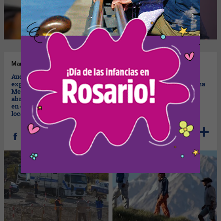
Mar
05/08/2025
Lun
04/08/2025
Audiencia Pública por la
Vacaciones de invierno: el
explotación de cobre en
turismo le aportó a Mendoza
Mendoza: voces
más de $ 120.000 millones
abrumadoramente favorables
en defensa del desarrollo
local